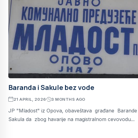
Baranda i Sakule bez vode
21 APRIL, 2026
3 MONTHS AGO
JP "Mladost" iz Opova, obaveštava građane Barande 
Sakula da zbog havarije na magistralnom cevovodu...