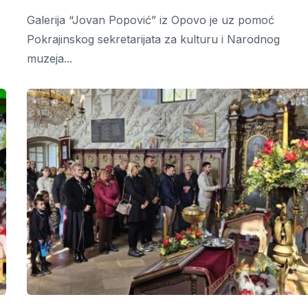
Galerija “Jovan Popović” iz Opovo je uz pomoć
Pokrajinskog sekretarijata za kulturu i Narodnog
muzeja...