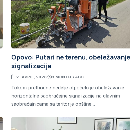
Opovo: Putari ne terenu, obeležavanj
signalizacije
21 APRIL, 2026
3 MONTHS AGO
Tokom prethodne nedelje otpočelo je obeležavanje
horizontalne saobraćajne signalizacije na glavnim
saobraćajnicama sa teritorije opštine...