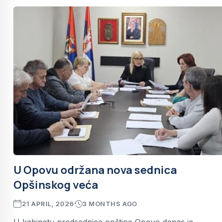
U Opovu održana nova sednica
Opšinskog veća
21 APRIL, 2026
3 MONTHS AGO