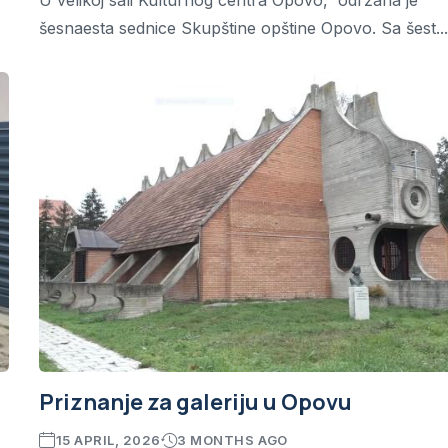
U velikoj sali Kulturnog centra Opovo, održana je
šesnaesta sednice Skupštine opštine Opovo. Sa šest..
Priznanje za galeriju u Opovu
15 APRIL, 2026
3 MONTHS AGO