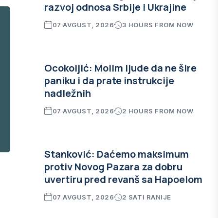
razvoj odnosa Srbije i Ukrajine
07 AVGUST, 2026
3 HOURS FROM NOW
Ocokoljić: Molim ljude da ne šire
paniku i da prate instrukcije
nadležnih
07 AVGUST, 2026
2 HOURS FROM NOW
Stanković: Daćemo maksimum
protiv Novog Pazara za dobru
uvertiru pred revanš sa Hapoelom
"
07 AVGUST, 2026
2 SATI RANIJE