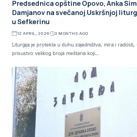
Predsednica opštine Opovo, Anka Sim
Damjanov na svečanoj Uskršnjoj liturgi
u Sefkerinu
12 APRIL, 2026
3 MONTHS AGO
Liturgija je protekla u duhu zajedništva, mira i radosti,
prisustvo velikog broja meštana koji...