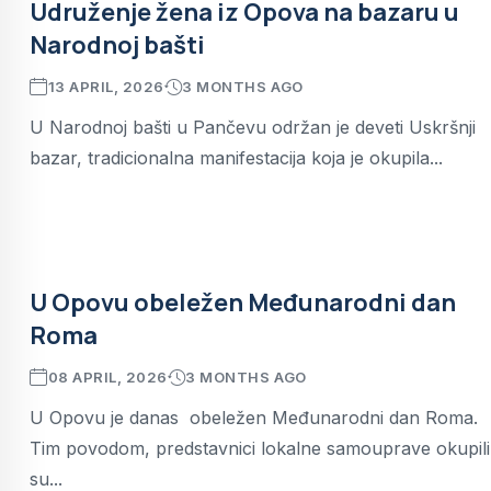
Udruženje žena iz Opova na bazaru u
Narodnoj bašti
13 APRIL, 2026
3 MONTHS AGO
U Narodnoj bašti u Pančevu održan je deveti Uskršnji
bazar, tradicionalna manifestacija koja je okupila...
U Opovu obeležen Međunarodni dan
Roma
08 APRIL, 2026
3 MONTHS AGO
U Opovu je danas obeležen Međunarodni dan Roma.
Tim povodom, predstavnici lokalne samouprave okupili
su...