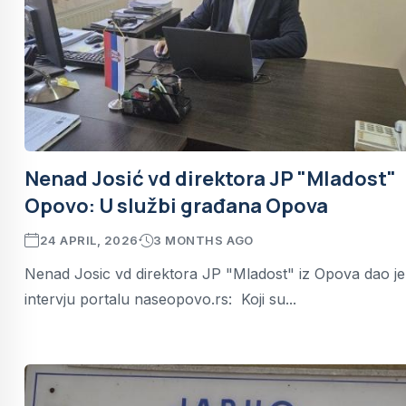
Nenad Josić vd direktora JP "Mladost"
Opovo: U službi građana Opova
24 APRIL, 2026
3 MONTHS AGO
Nenad Josic vd direktora JP "Mladost" iz Opova dao je
intervju portalu naseopovo.rs: Koji su...