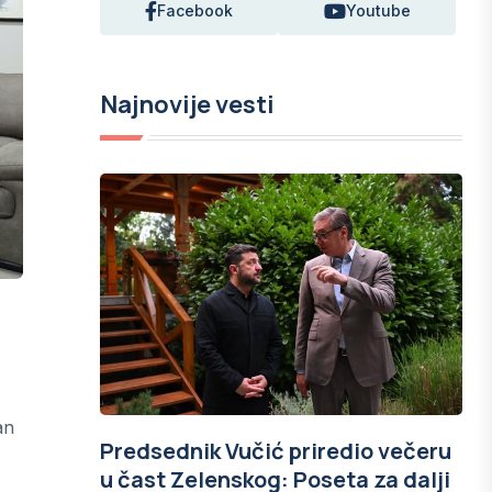
Facebook
Youtube
Najnovije vesti
an
Predsednik Vučić priredio večeru
u čast Zelenskog: Poseta za dalji