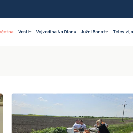
očetna
Vesti
Vojvodina Na Dlanu
Južni Banat
Televizij