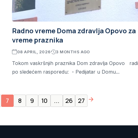
Radno vreme Doma zdravlja Opovo za
vreme praznika
08 APRIL, 2026
3 MONTHS AGO
Tokom vaskršnjih praznika Dom zdravlja Opovo rad
po sledećem rasporedu: - Pedijatar u Domu...
page right arrow
7
8
9
10
...
26
27