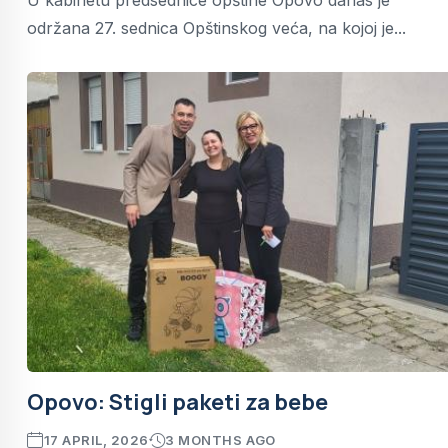
U kabinetu predsednice opštine Opovo danas je
održana 27. sednica Opštinskog veća, na kojoj je...
Opovo: Stigli paketi za bebe
17 APRIL, 2026
3 MONTHS AGO