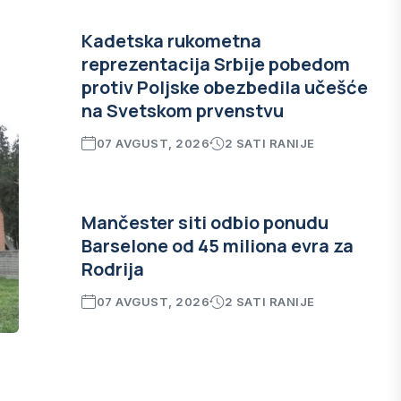
.
Kadetska rukometna
reprezentacija Srbije pobedom
protiv Poljske obezbedila učešće
na Svetskom prvenstvu
07 AVGUST, 2026
2 SATI RANIJE
Mančester siti odbio ponudu
Barselone od 45 miliona evra za
Rodrija
07 AVGUST, 2026
2 SATI RANIJE