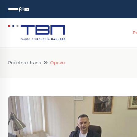
P
Početna strana
Opovo