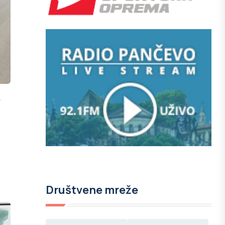
e
Društvene mreže