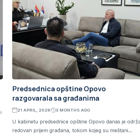
Predsednica opštine Opovo
razgovarala sa građanima
21 APRIL, 2026
3 MONTHS AGO
i
U kabinetu predsednice opštine Opovo danas je održ
redovan prijem građana, tokom kojeg su meštani...