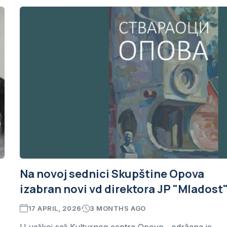
Na novoj sednici Skupštine Opova
izabran novi vd direktora JP "Mladost
17 APRIL, 2026
3 MONTHS AGO