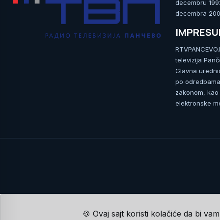
decembru 1992.
decembra 2009
IMPRES
RTVPANCEVO.RS
televizija Pan
Glavna uredni
po odredbama 
zakonom, kao i
elektronske me
🍪 Ovaj sajt koristi kolačiće da bi va