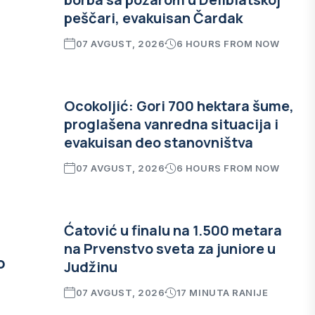
peščari, evakuisan Čardak
07 AVGUST, 2026
6 HOURS FROM NOW
i
Ocokoljić: Gori 700 hektara šume,
proglašena vanredna situacija i
evakuisan deo stanovništva
07 AVGUST, 2026
6 HOURS FROM NOW
Ćatović u finalu na 1.500 metara
na Prvenstvo sveta za juniore u
o
Judžinu
07 AVGUST, 2026
17 MINUTA RANIJE