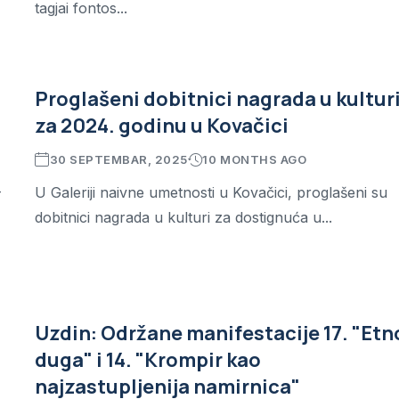
tagjai fontos...
Proglašeni dobitnici nagrada u kultur
za 2024. godinu u Kovačici
30 SEPTEMBAR, 2025
10 MONTHS AGO
-
U Galeriji naivne umetnosti u Kovačici, proglašeni su
dobitnici nagrada u kulturi za dostignuća u...
Uzdin: Održane manifestacije 17. "Etn
duga" i 14. "Krompir kao
najzastupljenija namirnica"