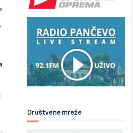
s
A
a
g
Društvene mreže