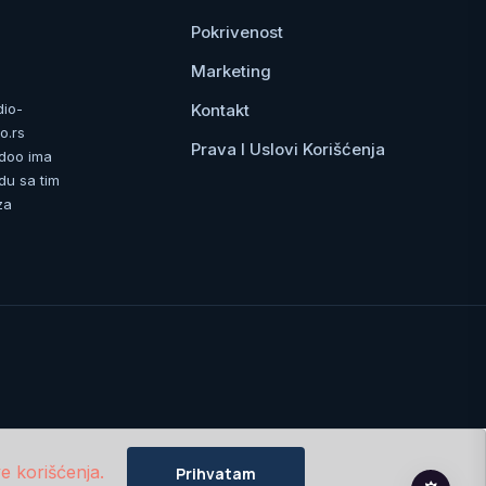
Pokrivenost
Marketing
Kontakt
dio-
o.rs
Prava I Uslovi Korišćenja
 doo ima
du sa tim
za
e korišćenja.
Prihvatam