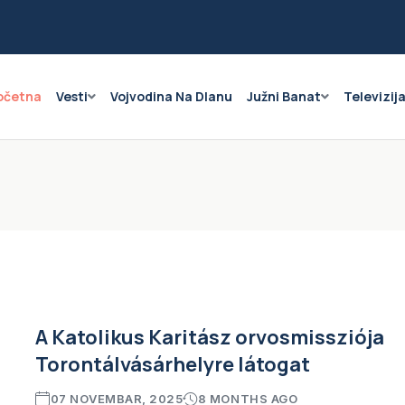
očetna
Vesti
Vojvodina Na Dlanu
Južni Banat
Televizij
A Katolikus Karitász orvosmissziója
Torontálvásárhelyre látogat
07 NOVEMBAR, 2025
8 MONTHS AGO