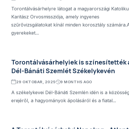
Torontálvásárhelyre látogat a magyarországi Katoliku
Karitász Orvosmissziója, amely ingyenes
szűrővizsgálatokat kínál minden korosztály számára.
gyerekeket...
Torontálvásárhelyiek is színesítették 
Dél-Bánáti Szemlét Székelykevén
29 OKTOBAR, 2025
9 MONTHS AGO
A székelykevei Dél-Bánáti Szemlén idén is a közössé
erejéről, a hagyományok ápolásáról és a fiatal...