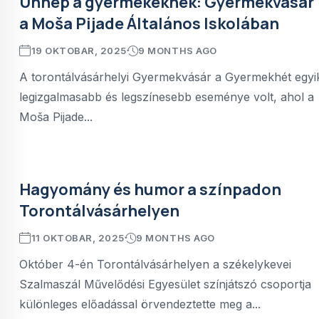
Ünnep a gyermekeknek: Gyermekvásár
a Moša Pijade Általános Iskolában
19 OKTOBAR, 2025
9 MONTHS AGO
A torontálvásárhelyi Gyermekvásár a Gyermekhét egyi
legizgalmasabb és legszínesebb eseménye volt, ahol a
Moša Pijade...
Hagyomány és humor a színpadon
Torontálvásárhelyen
11 OKTOBAR, 2025
9 MONTHS AGO
Október 4-én Torontálvásárhelyen a székelykevei
Szalmaszál Művelődési Egyesület színjátszó csoportja
különleges előadással örvendeztette meg a...