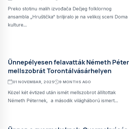
Preko stotinu malih izvođača Dečjeg folklornog
ansambla „Hruštička“ briljiralo je na velikoj sceni Doma
kulture...
Ünnepélyesen felavatták Németh Péter
mellszobrát Torontálvásárhelyen
01 NOVEMBAR, 2025
9 MONTHS AGO
Közel két évtized után ismét mellszobrot állítottak
Németh Péternek, a második világháború ismert...