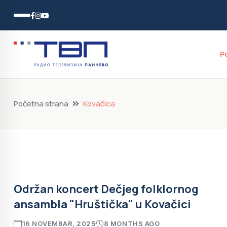
P
Početna strana
Kovačica
Održan koncert Dečjeg folklornog
ansambla "Hruštička" u Kovačici
16 NOVEMBAR, 2025
8 MONTHS AGO