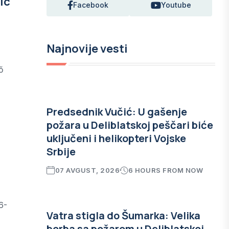
ic
Facebook
Youtube
Najnovije vesti
ő
Predsednik Vučić: U gašenje
požara u Deliblatskoj peščari biće
uključeni i helikopteri Vojske
Srbije
07 AVGUST, 2026
6 HOURS FROM NOW
6-
Vatra stigla do Šumarka: Velika
borba sa požarom u Deliblatskoj