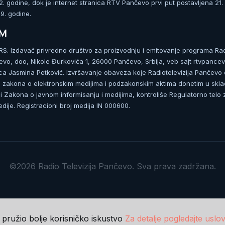
 godine, dok je internet stranica RTV Pančevo prvi put postavljena 21.
. godine.
UM
. Izdavač privredno društvo za proizvodnju i emitovanje programa Ra
čevo, doo, Nikole Đurkovića 1, 26000 Pančevo, Srbija, veb sajt rtvpancev
ca Jasmina Petković. Izvršavanje obaveza koje Radiotelevizija Pančevo
zakona o elektronskim medijima i podzakonskim aktima donetim u skla
 Zakona o javnom informisanju i medijima, kontroliše Regulatorno telo 
dije. Registracioni broj medija IN 000600.
©2026 Radio Televizija Pančevo. Sva prava zadržana.
m pružio bolje korisničko iskustvo
Za detalje pogledajte uslov