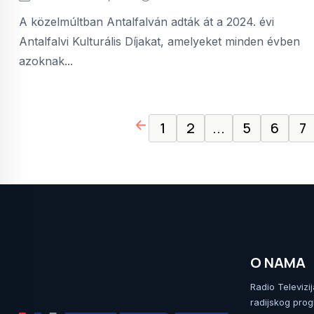
A közelmúltban Antalfalván adták át a 2024. évi
Antalfalvi Kulturális Díjakat, amelyeket minden évben
azoknak...
page left arrow
1
2
...
5
6
7
O NAMA
Radio Televizi
radijskog prog