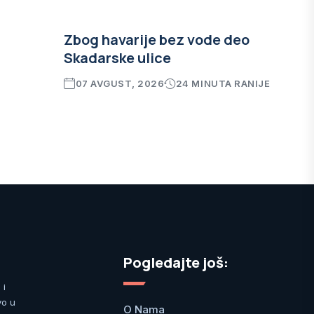
Zbog havarije bez vode deo
Skadarske ulice
07 AVGUST, 2026
24 MINUTA RANIJE
Pogledajte još:
 i
vo u
O Nama