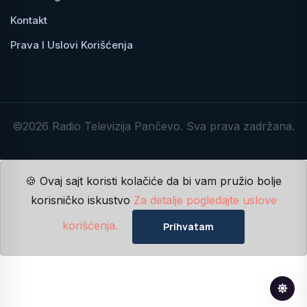
Kontakt
Prava I Uslovi Korišćenja
©2026 Radio Televizija Pančevo. Sva prava zadržana.
🍪 Ovaj sajt koristi kolačiće da bi vam pružio bolje
korisničko iskustvo
Za detalje pogledajte uslove
korišćenja.
Prihvatam