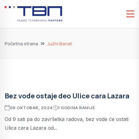
Početna strana
Južni Banat
Bez vode ostaje deo Ulice cara Lazara
06 OKTOBAR, 2024
1 GODINA RANIJE
Od 9 sati pa do završetka radova, bez vode će ostati
Ulica cara Lazara od...