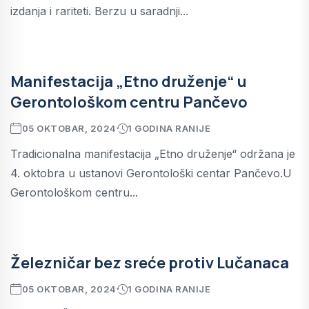
izdanja i rariteti. Berzu u saradnji...
Manifestacija „Etno druženje“ u
Gerontološkom centru Pančevo
05 OKTOBAR, 2024
1 GODINA RANIJE
Tradicionalna manifestacija „Etno druženje“ održana je
4. oktobra u ustanovi Gerontološki centar Pančevo.U
Gerontološkom centru...
Železničar bez sreće protiv Lučanaca
05 OKTOBAR, 2024
1 GODINA RANIJE