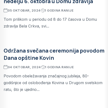
nedelju 6. oktobra u Domu zdravlja
05 OKTOBAR, 2024
1 GODINA RANIJE
Tom prilikom u periodu od 8 do 17 časova u Domu
zdravlja Bela Crkva, svi...
Održana svečana ceremonija povodom
Dana opštine Kovin
04 OKTOBAR, 2024
1 GODINA RANIJE
Povodom obeležavanja značajnog jubileja, 80-
godišnjice od oslobođenja Kovina u Drugom svetskom
ratu, što je ujedno...