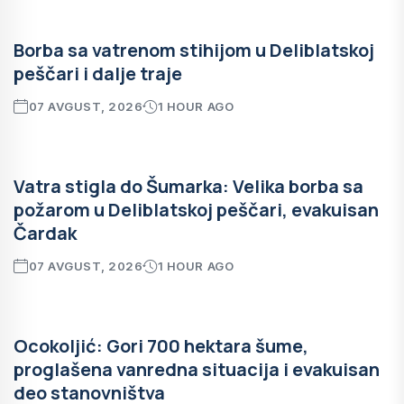
Borba sa vatrenom stihijom u Deliblatskoj
peščari i dalje traje
07 AVGUST, 2026
1 HOUR AGO
Vatra stigla do Šumarka: Velika borba sa
požarom u Deliblatskoj peščari, evakuisan
Čardak
07 AVGUST, 2026
1 HOUR AGO
Ocokoljić: Gori 700 hektara šume,
proglašena vanredna situacija i evakuisan
deo stanovništva