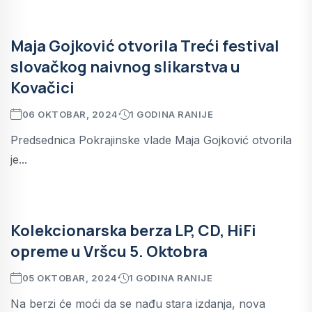
Maja Gojković otvorila Treći festival
slovačkog naivnog slikarstva u
Kovačici
06 OKTOBAR, 2024
1 GODINA RANIJE
Predsednica Pokrajinske vlade Maja Gojković otvorila
je...
Kolekcionarska berza LP, CD, HiFi
opreme u Vršcu 5. Oktobra
05 OKTOBAR, 2024
1 GODINA RANIJE
Na berzi će moći da se nađu stara izdanja, nova