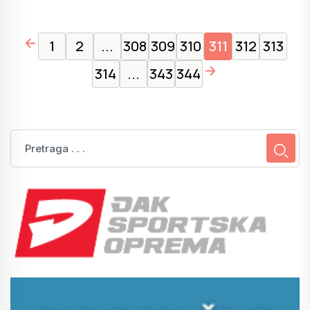
page left arrow
1
2
...
308
309
310
311
312
313
page right arrow
314
...
343
344