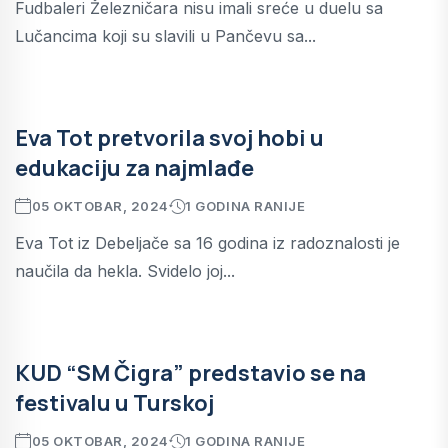
Fudbaleri Železničara nisu imali sreće u duelu sa
Lučancima koji su slavili u Pančevu sa...
Eva Tot pretvorila svoj hobi u
edukaciju za najmlađe
05 OKTOBAR, 2024
1 GODINA RANIJE
Eva Tot iz Debeljače sa 16 godina iz radoznalosti je
naučila da hekla. Svidelo joj...
KUD “SM Čigra” predstavio se na
festivalu u Turskoj
05 OKTOBAR, 2024
1 GODINA RANIJE