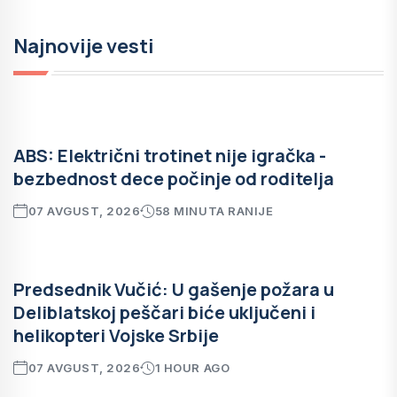
Najnovije vesti
ABS: Električni trotinet nije igračka -
bezbednost dece počinje od roditelja
07 AVGUST, 2026
58 MINUTA RANIJE
Predsednik Vučić: U gašenje požara u
Deliblatskoj peščari biće uključeni i
helikopteri Vojske Srbije
07 AVGUST, 2026
1 HOUR AGO