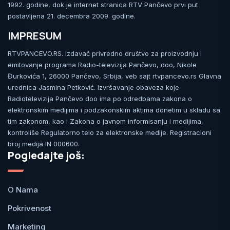
1992. godine, dok je internet stranica RTV Pančevo prvi put
postavljena 21. decembra 2009. godine.
IMPRESUM
RTVPANCEVO.RS. Izdavač privredno društvo za proizvodnju i
emitovanje programa Radio-televizija Pančevo, doo, Nikole
Đurkovića 1, 26000 Pančevo, Srbija, veb sajt rtvpancevo.rs Glavna
urednica Jasmina Petković. Izvršavanje obaveza koje
Radiotelevizija Pančevo doo ima po odredbama zakona o
elektronskim medijima i podzakonskim aktima donetim u skladu sa
tim zakonom, kao i Zakona o javnom informisanju i medijima,
kontroliše Regulatorno telo za elektronske medije. Registracioni
broj medija IN 000600.
Pogledajte još:
O Nama
Pokrivenost
Marketing