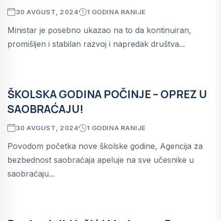
30 AVGUST, 2024
1 GODINA RANIJE
Ministar je posebno ukazao na to da kontinuiran,
promišljen i stabilan razvoj i napredak društva...
ŠKOLSKA GODINA POČINJE – OPREZ U
SAOBRAĆAJU!
30 AVGUST, 2024
1 GODINA RANIJE
Povodom početka nove školske godine, Agencija za
bezbednost saobraćaja apeluje na sve učesnike u
saobraćaju...