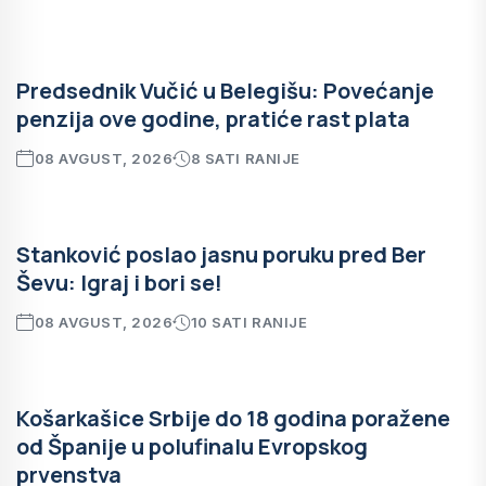
Predsednik Vučić u Belegišu: Povećanje
penzija ove godine, pratiće rast plata
08 AVGUST, 2026
8 SATI RANIJE
Stanković poslao jasnu poruku pred Ber
Ševu: Igraj i bori se!
08 AVGUST, 2026
10 SATI RANIJE
Košarkašice Srbije do 18 godina poražene
od Španije u polufinalu Evropskog
prvenstva