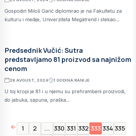
Gospodin Miloš Garić diplomirao je na Fakultetu za
kulturu i medije, Univerziteta Megatrend i stekao...
Predsednik Vučić: Sutra
predstavljamo 81 proizvod sa najnižom
cenom
28 AVGUST, 2024
1 GODINA RANIJE
U toj kropi je 81 i u njemu su prehrambeni proizvodi,
do jabuka, sapuna, praška...
page left arrow
1
2
...
330
331
332
333
334
335