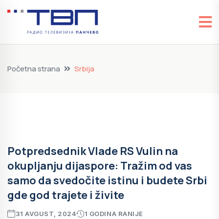
Početna strana
Srbija
Potpredsednik Vlade RS Vulin na
okupljanju dijaspore: Tražim od vas
samo da svedočite istinu i budete Srbi
gde god trajete i živite
31 AVGUST, 2024
1 GODINA RANIJE