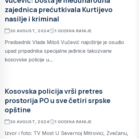
Vučević: Dosta je međunarodna
zajednica prećutkivala Kurtijevo
nasilje i kriminal
30 AVGUST, 2024
1 GODINA RANIJE
Predsednik Vlade Miloš Vučević najoštrije je osudio
upad pripadnika specijalne jedinice takozvane
kosovske policije u...
Kosovska policija vrši pretres
prostorija PO u sve četiri srpske
opštine
30 AVGUST, 2024
1 GODINA RANIJE
Izvor i foto: TV Most U Severnoj Mitrovici, Zvečanu,