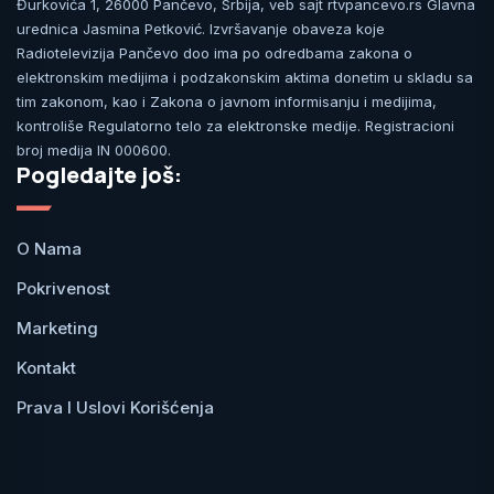
Đurkovića 1, 26000 Pančevo, Srbija, veb sajt rtvpancevo.rs Glavna
urednica Jasmina Petković. Izvršavanje obaveza koje
Radiotelevizija Pančevo doo ima po odredbama zakona o
elektronskim medijima i podzakonskim aktima donetim u skladu sa
tim zakonom, kao i Zakona o javnom informisanju i medijima,
kontroliše Regulatorno telo za elektronske medije. Registracioni
broj medija IN 000600.
Pogledajte još:
O Nama
Pokrivenost
Marketing
Kontakt
Prava I Uslovi Korišćenja