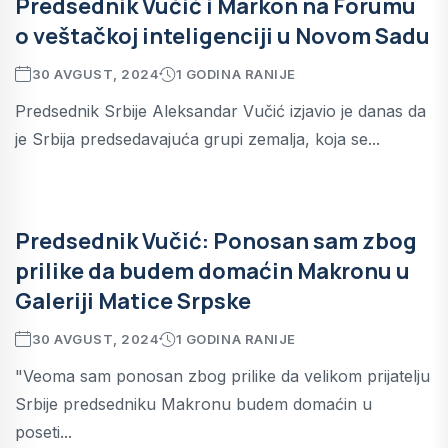
Predsednik Vučić i Markon na Forumu
o veštačkoj inteligenciji u Novom Sadu
30 AVGUST, 2024
1 GODINA RANIJE
Predsednik Srbije Aleksandar Vučić izjavio je danas da
je Srbija predsedavajuća grupi zemalja, koja se...
Predsednik Vučić: Ponosan sam zbog
prilike da budem domaćin Makronu u
Galeriji Matice Srpske
30 AVGUST, 2024
1 GODINA RANIJE
"Veoma sam ponosan zbog prilike da velikom prijatelju
Srbije predsedniku Makronu budem domaćin u
poseti...