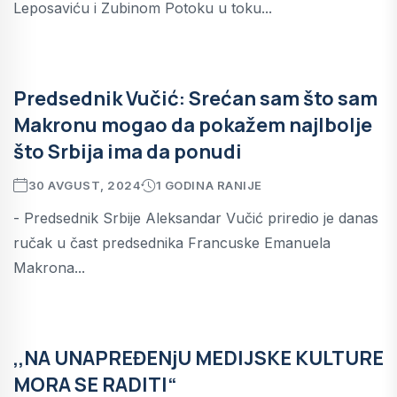
Leposaviću i Zubinom Potoku u toku...
Predsednik Vučić: Srećan sam što sam
Makronu mogao da pokažem najlbolje
što Srbija ima da ponudi
30 AVGUST, 2024
1 GODINA RANIJE
- Predsednik Srbije Aleksandar Vučić priredio je danas
ručak u čast predsednika Francuske Emanuela
Makrona...
,,NA UNAPREĐENjU MEDIJSKE KULTURE
MORA SE RADITI“