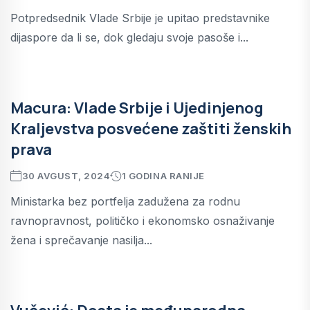
Potpredsednik Vlade Srbije je upitao predstavnike
dijaspore da li se, dok gledaju svoje pasoše i...
Macura: Vlade Srbije i Ujedinjenog
Kraljevstva posvećene zaštiti ženskih
prava
30 AVGUST, 2024
1 GODINA RANIJE
Ministarka bez portfelja zadužena za rodnu
ravnopravnost, političko i ekonomsko osnaživanje
žena i sprečavanje nasilja...